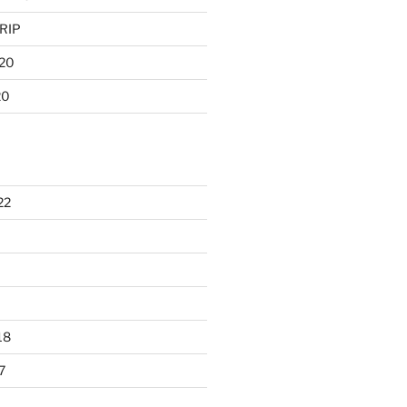
 RIP
020
20
22
18
7