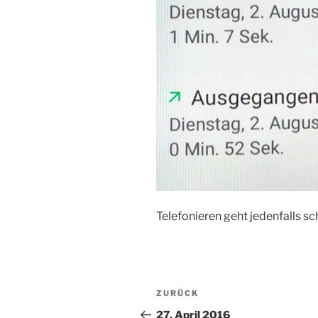
Telefonieren geht jedenfalls s
Beitragsnavigation
Vorheriger
ZURÜCK
Beitrag
27. April 2016