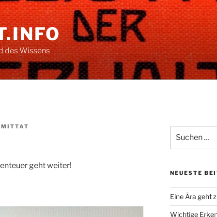
.INFO
nd des Wissens
HMITTAT
Suche
nach:
enteuer geht weiter!
NEUESTE BE
Eine Ära geht 
Wichtige Erken