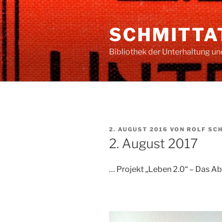
Zum
Inhalt
SCHMITTAT
springen
Bibliothek der Unterhaltung u
VERÖFFENTLICHT
2. AUGUST 2016
VON
ROLF SC
AM
2. August 2017
… Projekt „Leben 2.0“ – Das Ab