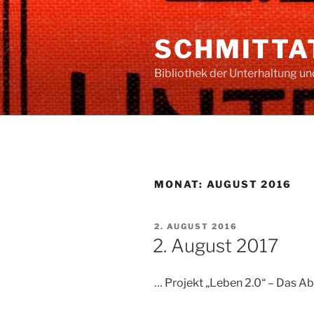
Zum
Inhalt
SCHMITTAT
springen
Bibliothek der Unterhaltung u
MONAT:
AUGUST 2016
VERÖFFENTLICHT
2. AUGUST 2016
AM
2. August 2017
… Projekt „Leben 2.0“ – Das Ab