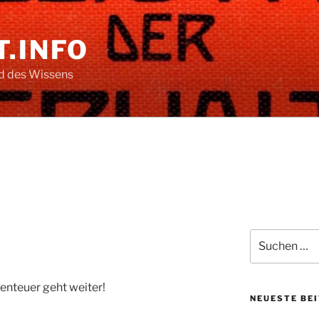
.INFO
nd des Wissens
Suche
nach:
enteuer geht weiter!
NEUESTE BE