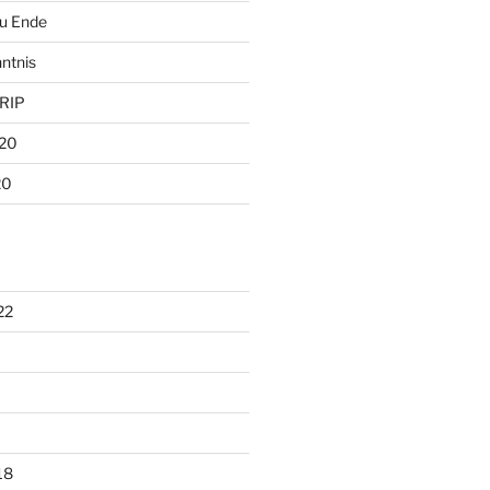
zu Ende
ntnis
 RIP
020
20
22
18