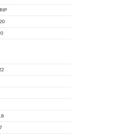
 RIP
020
20
22
18
7