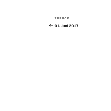
Beitragsnavigation
Vorheriger
ZURÜCK
Beitrag
01. Juni 2017