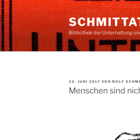
Zum
Inhalt
SCHMITTAT
springen
Bibliothek der Unterhaltung u
VERÖFFENTLICHT
24. JUNI 2017
VON
ROLF SCHM
AM
Menschen sind nich