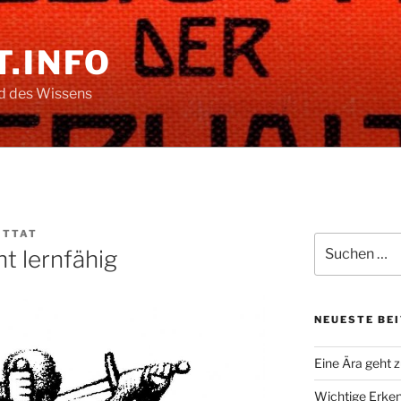
.INFO
nd des Wissens
ITTAT
Suche
t lernfähig
nach:
NEUESTE BE
Eine Ära geht 
Wichtige Erken